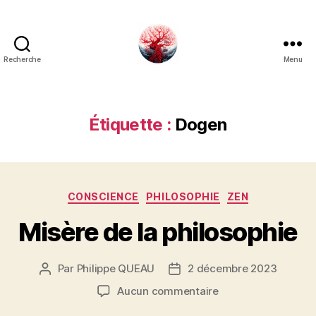
Recherche
Menu
Art
Κέω
Étiquette :
Dogen
Catégories
CONSCIENCE
PHILOSOPHIE
ZEN
Misère de la philosophie
Par
Philippe QUEAU
2 décembre 2023
Auteur
Date
de
de
sur
Aucun commentaire
l’article
l’article
Misère