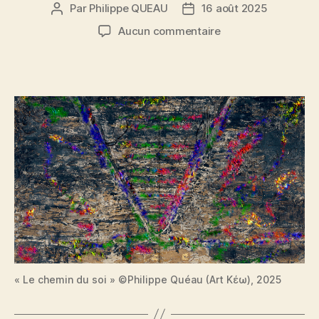
Par
Philippe QUEAU
16 août 2025
Auteur
Date
de
de
sur
Aucun commentaire
l’article
l’article
Chemin
de
soi
« Le chemin du soi » ©Philippe Quéau (Art Κέω), 2025