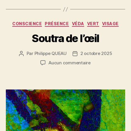
Catégories
CONSCIENCE
PRÉSENCE
VÉDA
VERT
VISAGE
Soutra de l’œil
Par
Philippe QUEAU
2 octobre 2025
Auteur
Date
de
de
sur
Aucun commentaire
l’article
l’article
Soutra
de
l’œil