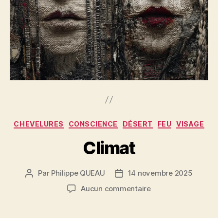
Catégories
CHEVELURES
CONSCIENCE
DÉSERT
FEU
VISAGE
Climat
Par
Philippe QUEAU
14 novembre 2025
Auteur
Date
de
de
sur
Aucun commentaire
l’article
l’article
Climat