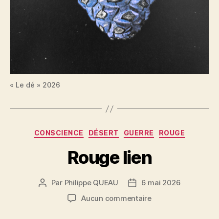
« Le dé » 2026
Catégories
CONSCIENCE
DÉSERT
GUERRE
ROUGE
Rouge lien
Par
Philippe QUEAU
6 mai 2026
Auteur
Date
de
de
sur
Aucun commentaire
l’article
l’article
Rouge