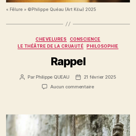
« Fêlure » ©Philippe Quéau (Art Κέω) 2025
Catégories
CHEVELURES
CONSCIENCE
LE THÉÂTRE DE LA CRUAUTÉ
PHILOSOPHIE
Rappel
Par
Philippe QUEAU
21 février 2025
Auteur
Date
de
de
sur
Aucun commentaire
l’article
l’article
Rappel