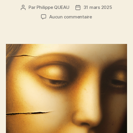
Par
Philippe QUEAU
31 mars 2025
Auteur
Date
de
de
sur
Aucun commentaire
l’article
l’article
Fêlure