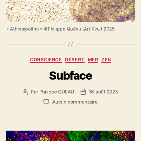
« Athénapollon » ©Philippe Quéau (Art Κέω) 2025
Catégories
CONSCIENCE
DÉSERT
MER
ZEN
Subface
Par
Philippe QUEAU
16 août 2025
Auteur
Date
de
de
sur
Aucun commentaire
l’article
l’article
Subface