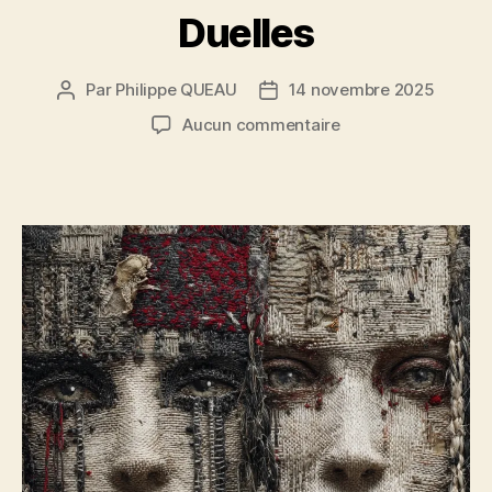
Duelles
Par
Philippe QUEAU
14 novembre 2025
Auteur
Date
de
de
sur
Aucun commentaire
l’article
l’article
Duelles