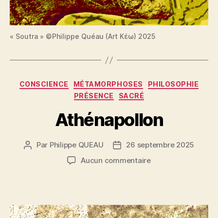
« Soutra » ©Philippe Quéau (Art Κέω) 2025
Catégories
CONSCIENCE
MÉTAMORPHOSES
PHILOSOPHIE
PRÉSENCE
SACRÉ
Athénapollon
Par
Philippe QUEAU
26 septembre 2025
Auteur
Date
de
de
sur
Aucun commentaire
l’article
l’article
Athénapollon