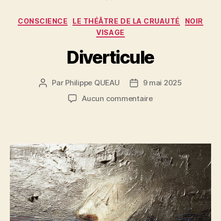
Catégories
CONSCIENCE
LE THÉÂTRE DE LA CRUAUTÉ
NOIR
VISAGE
Diverticule
Par
Philippe QUEAU
9 mai 2025
Auteur
Date
de
de
sur
Aucun commentaire
l’article
l’article
Diverticule