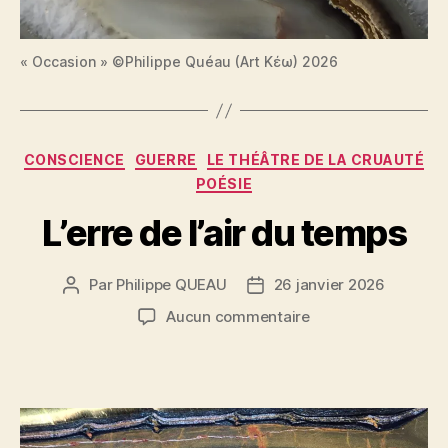
« Occasion » ©Philippe Quéau (Art Κέω) 2026
Catégories
CONSCIENCE
GUERRE
LE THÉÂTRE DE LA CRUAUTÉ
POÉSIE
L’erre de l’air du temps
Par
Philippe QUEAU
26 janvier 2026
Auteur
Date
de
de
sur
Aucun commentaire
l’article
l’article
L’erre
de
l’air
du
temps