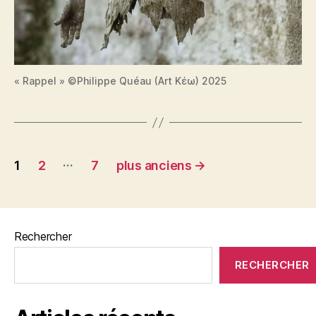
« Rappel » ©Philippe Quéau (Art Κέω) 2025
Pagination
…
1
2
7
plus anciens
→
des
publications
Rechercher
RECHERCHER