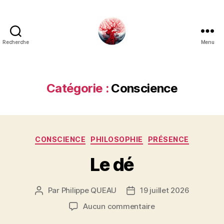
Recherche
Menu
Art
Κέω
Catégorie :
Conscience
Catégories
CONSCIENCE
PHILOSOPHIE
PRÉSENCE
Le dé
Par
Philippe QUEAU
19 juillet 2026
Auteur
Date
de
de
sur
Aucun commentaire
l’article
l’article
Le