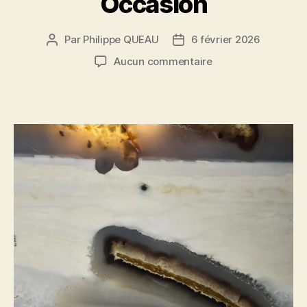
Occasion
Par
Philippe QUEAU
6 février 2026
Auteur
Date
de
de
sur
Aucun commentaire
l’article
l’article
Occasion