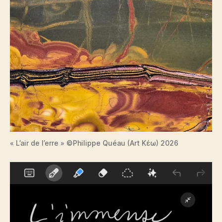
« L’air de l’erre » ©Philippe Quéau (Art Κέω) 2026