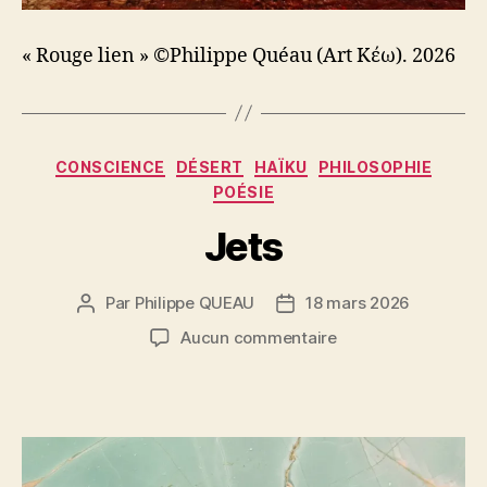
« Rouge lien » ©Philippe Quéau (Art Κέω). 2026
Catégories
CONSCIENCE
DÉSERT
HAÏKU
PHILOSOPHIE
POÉSIE
Jets
Par
Philippe QUEAU
18 mars 2026
Auteur
Date
de
de
sur
Aucun commentaire
l’article
l’article
Jets