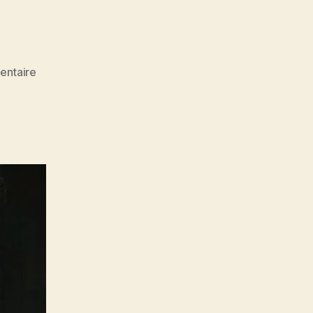
sur
ntaire
Dhyana
ignée