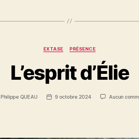
Catégories
EXTASE
PRÉSENCE
L’esprit d’Élie
r
Philippe QUEAU
9 octobre 2024
Aucun comme
r
Date
de
le
l’article