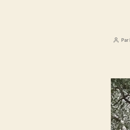
Par
Auteu
de
l’articl