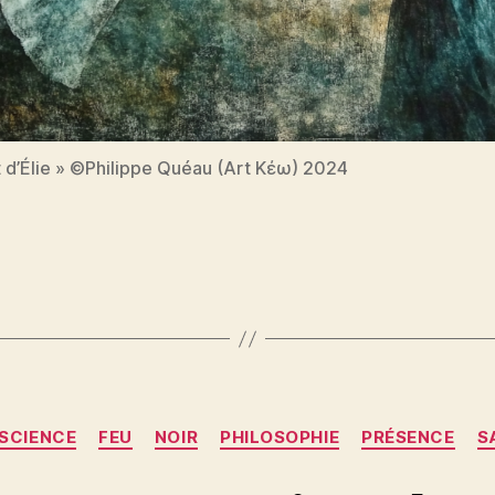
it d’Élie » ©Philippe Quéau (Art Κέω) 2024
es
Catégories
SCIENCE
FEU
NOIR
PHILOSOPHIE
PRÉSENCE
S