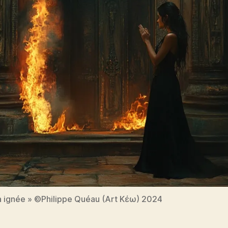
 ignée » ©Philippe Quéau (Art Κέω) 2024