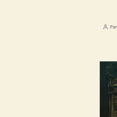
Pa
Auteu
de
l’artic