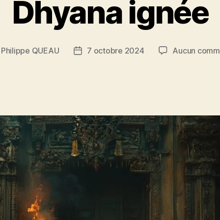
Dhyana ignée
r
Philippe QUEAU
7 octobre 2024
Aucun comme
r
Date
de
le
l’article