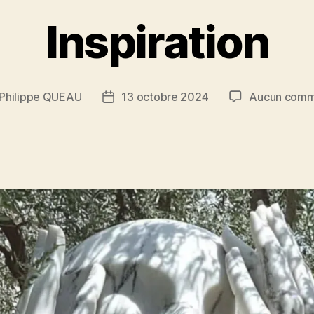
Inspiration
Philippe QUEAU
13 octobre 2024
Aucun comm
r
Date
de
e
l’article