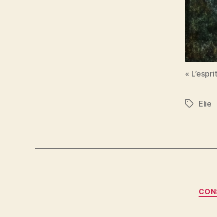
« L’espr
Elie
Étiquett
CON