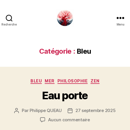
Recherche
Menu
Art
Κέω
Catégorie :
Bleu
Catégories
BLEU
MER
PHILOSOPHIE
ZEN
Eau porte
Par
Philippe QUEAU
27 septembre 2025
Auteur
Date
de
de
sur
Aucun commentaire
l’article
l’article
Eau