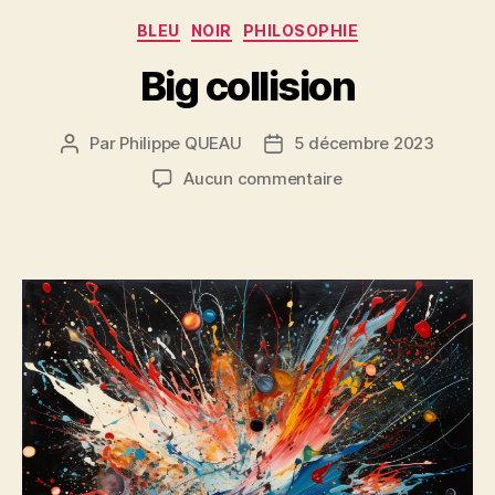
Catégories
BLEU
NOIR
PHILOSOPHIE
Big collision
Par
Philippe QUEAU
5 décembre 2023
Auteur
Date
de
de
sur
Aucun commentaire
l’article
l’article
Big
collision