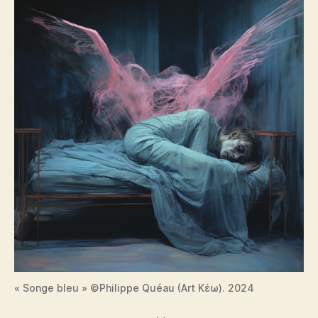
« Songe bleu » ©Philippe Quéau (Art Κέω). 2024