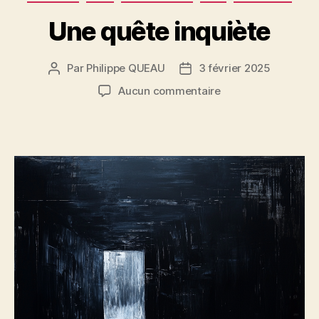
Une quête inquiète
Par
Philippe QUEAU
3 février 2025
Auteur
Date
de
de
sur
Aucun commentaire
l’article
l’article
Une
quête
inquiète