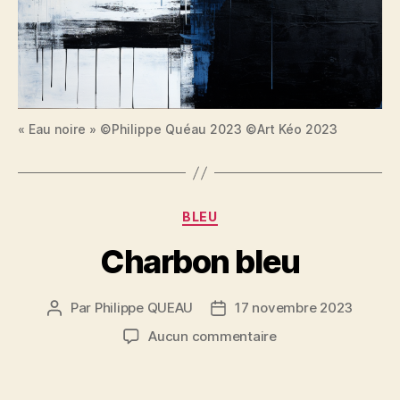
« Eau noire » ©Philippe Quéau 2023 ©Art Kéo 2023
Catégories
BLEU
Charbon bleu
Par
Philippe QUEAU
17 novembre 2023
Auteur
Date
de
de
sur
Aucun commentaire
l’article
l’article
Charbon
bleu