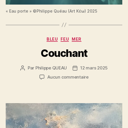
« Eau porte » ©Philippe Quéau (Art Κέω) 2025
Catégories
BLEU
FEU
MER
Couchant
Par
Philippe QUEAU
12 mars 2025
Auteur
Date
de
de
sur
Aucun commentaire
l’article
l’article
Couchant