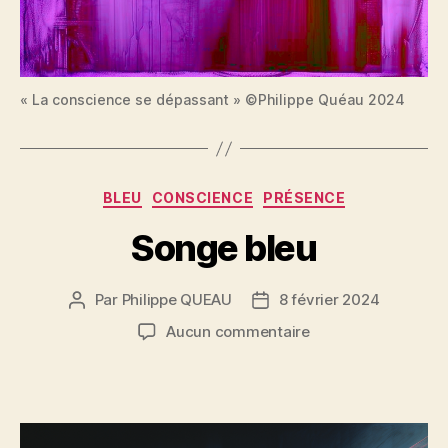
« La conscience se dépassant » ©Philippe Quéau 2024
Catégories
BLEU
CONSCIENCE
PRÉSENCE
Songe bleu
Par
Philippe QUEAU
8 février 2024
Auteur
Date
de
de
sur
Aucun commentaire
l’article
l’article
Songe
bleu