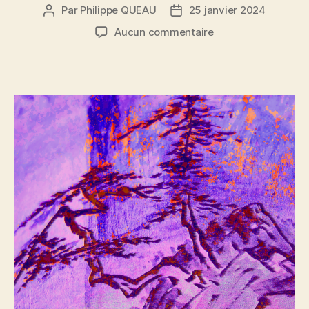
Par
Philippe QUEAU
25 janvier 2024
Auteur
Date
de
de
sur
Aucun commentaire
l’article
l’article
Couple
mauve