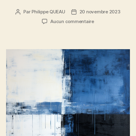
Par
Philippe QUEAU
20 novembre 2023
Auteur
Date
de
de
sur
Aucun commentaire
l’article
l’article
Eau
noire