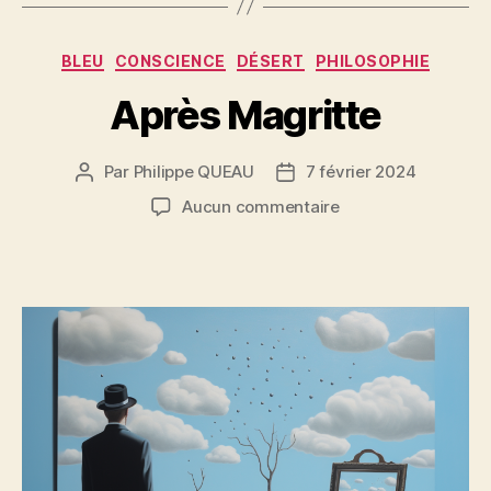
Catégories
BLEU
CONSCIENCE
DÉSERT
PHILOSOPHIE
Après Magritte
Par
Philippe QUEAU
7 février 2024
Auteur
Date
de
de
sur
Aucun commentaire
l’article
l’article
Après
Magritte