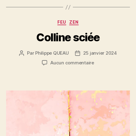
Catégories
FEU
ZEN
Colline sciée
Par
Philippe QUEAU
25 janvier 2024
Auteur
Date
de
de
sur
Aucun commentaire
l’article
l’article
Colline
sciée