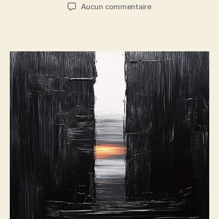
de
de
sur
Aucun commentaire
l’article
l’article
Vers
l’ouvert