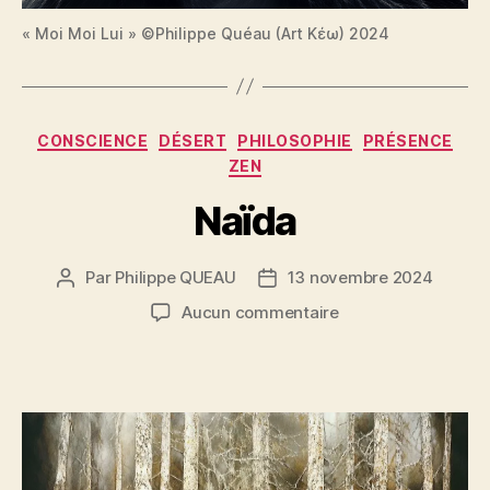
« Moi Moi Lui » ©Philippe Quéau (Art Κέω) 2024
Catégories
CONSCIENCE
DÉSERT
PHILOSOPHIE
PRÉSENCE
ZEN
Naïda
Par
Philippe QUEAU
13 novembre 2024
Auteur
Date
de
de
sur
Aucun commentaire
l’article
l’article
Naïda