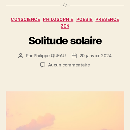
Catégories
CONSCIENCE
PHILOSOPHIE
POÉSIE
PRÉSENCE
ZEN
Solitude solaire
Par
Philippe QUEAU
20 janvier 2024
Auteur
Date
de
de
sur
Aucun commentaire
l’article
l’article
Solitude
solaire