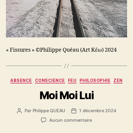
« Fissures » ©Philippe Quéau (Art Κέω) 2024
Catégories
ABSENCE
CONSCIENCE
FEU
PHILOSOPHIE
ZEN
Moi Moi Lui
Par
Philippe QUEAU
1 décembre 2024
Auteur
Date
de
de
sur
Aucun commentaire
l’article
l’article
Moi
Moi