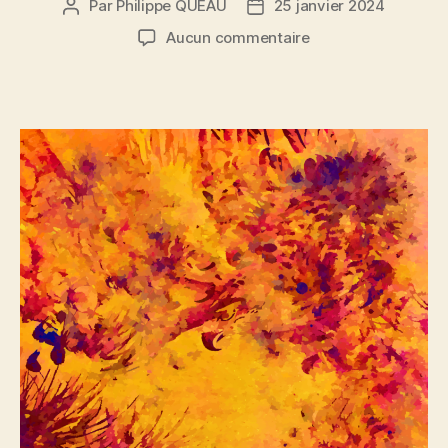
Par
Philippe QUEAU
25 janvier 2024
Auteur
Date
de
de
sur
Aucun commentaire
l’article
l’article
Buisson
ardent