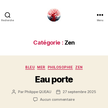
Recherche
Menu
Art
Κέω
Catégorie :
Zen
Catégories
BLEU
MER
PHILOSOPHIE
ZEN
Eau porte
Par
Philippe QUEAU
27 septembre 2025
Auteur
Date
de
de
sur
Aucun commentaire
l’article
l’article
Eau