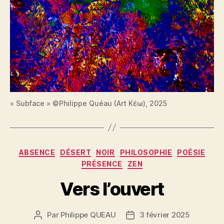
« Subface » ©Philippe Quéau (Art Κέω), 2025
Catégories
ABSENCE
DÉSERT
NOIR
PHILOSOPHIE
POÉSIE
PRÉSENCE
ZEN
Vers l’ouvert
Par
Philippe QUEAU
3 février 2025
Auteur
Date