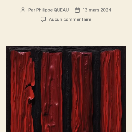
Par
Philippe QUEAU
13 mars 2024
Auteur
Date
de
de
sur
Aucun commentaire
l’article
l’article
Barreaux