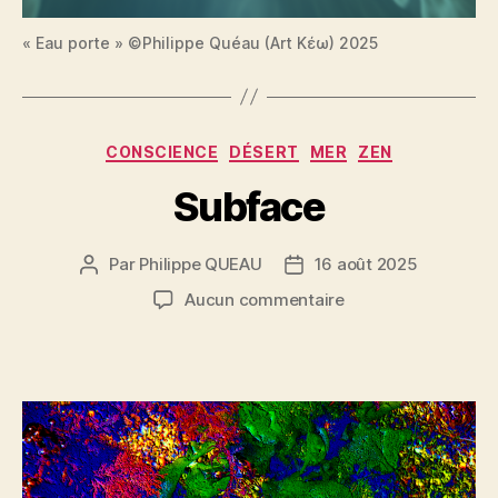
« Eau porte » ©Philippe Quéau (Art Κέω) 2025
Catégories
CONSCIENCE
DÉSERT
MER
ZEN
Subface
Par
Philippe QUEAU
16 août 2025
Auteur
Date
de
de
sur
Aucun commentaire
l’article
l’article
Subface