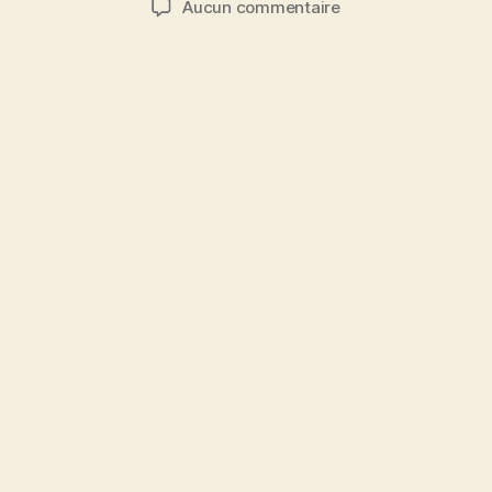
sur
Aucun commentaire
l’article
l’article
Bois
noir