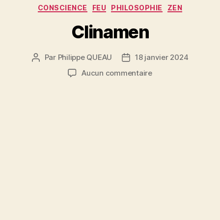
Catégories
CONSCIENCE
FEU
PHILOSOPHIE
ZEN
Clinamen
Par
Philippe QUEAU
18 janvier 2024
Auteur
Date
de
de
sur
Aucun commentaire
l’article
l’article
Clinamen