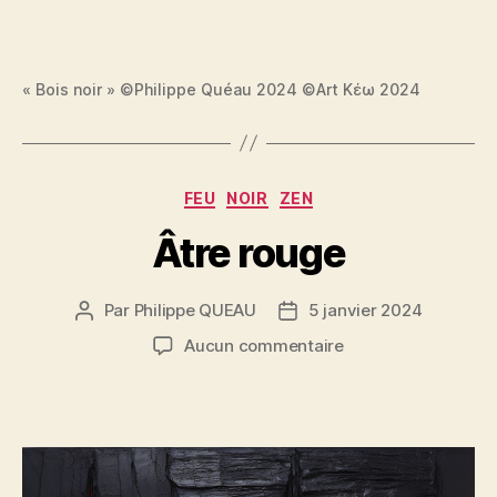
« Bois noir » ©Philippe Quéau 2024 ©Art Κέω 2024
Catégories
FEU
NOIR
ZEN
Âtre rouge
Par
Philippe QUEAU
5 janvier 2024
Auteur
Date
de
de
sur
Aucun commentaire
l’article
l’article
Âtre
rouge