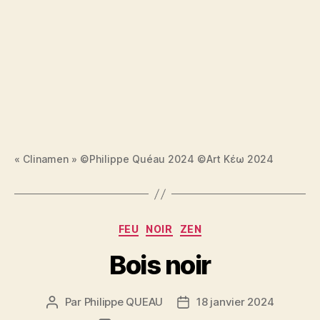
« Clinamen » ©Philippe Quéau 2024 ©Art Κέω 2024
Catégories
FEU
NOIR
ZEN
Bois noir
Par
Philippe QUEAU
18 janvier 2024
Auteur
Date
de
de