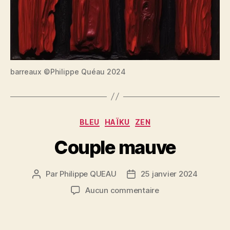
barreaux ©Philippe Quéau 2024
Catégories
BLEU
HAÏKU
ZEN
Couple mauve
Par
Philippe QUEAU
25 janvier 2024
Auteur
Date
de
de
sur
Aucun commentaire
l’article
l’article
Couple
mauve