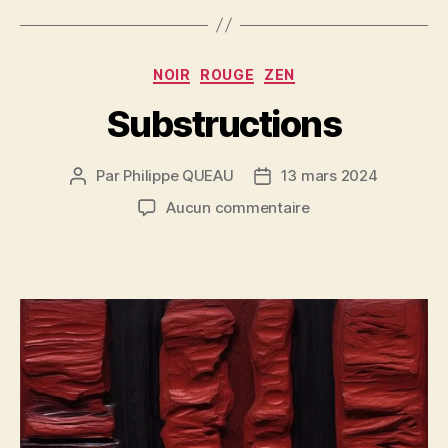
Catégories
NOIR
ROUGE
ZEN
Substructions
Par
Philippe QUEAU
13 mars 2024
Auteur
Date
de
de
sur
Aucun commentaire
l’article
l’article
Substructions