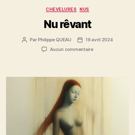
Catégories
CHEVELURES
NUS
Nu rêvant
Par
Philippe QUEAU
19 avril 2024
Auteur
Date
de
de
sur
Aucun commentaire
l’article
l’article
Nu
rêvant