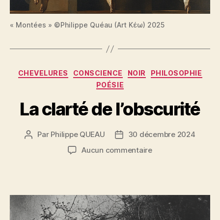
« Montées » ©Philippe Quéau (Art Κέω) 2025
Catégories
CHEVELURES
CONSCIENCE
NOIR
PHILOSOPHIE
POÉSIE
La clarté de l’obscurité
Par
Philippe QUEAU
30 décembre 2024
Auteur
Date
de
de
sur
Aucun commentaire
l’article
l’article
La
clarté
de
l’obscurité