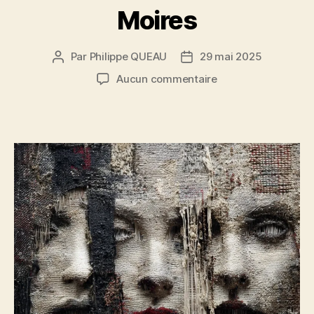
Moires
Par
Philippe QUEAU
29 mai 2025
Auteur
Date
de
de
sur
Aucun commentaire
l’article
l’article
Moires