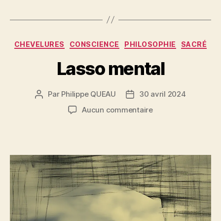
Catégories
CHEVELURES
CONSCIENCE
PHILOSOPHIE
SACRÉ
Lasso mental
Par
Philippe QUEAU
30 avril 2024
Auteur
Date
de
de
sur
Aucun commentaire
l’article
l’article
Lasso
mental