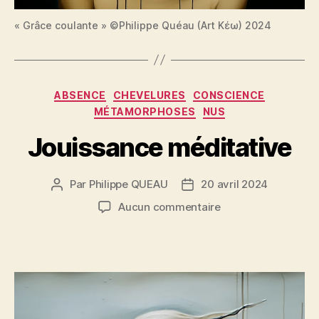
« Grâce coulante » ©Philippe Quéau (Art Κέω) 2024
Catégories
ABSENCE
CHEVELURES
CONSCIENCE
MÉTAMORPHOSES
NUS
Jouissance méditative
Par
Philippe QUEAU
20 avril 2024
Auteur
Date
de
de
sur
Aucun commentaire
l’article
l’article
Jouissance
méditative