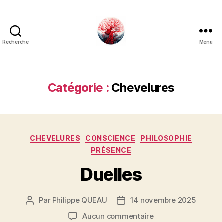
Recherche
Menu
Art
Κέω
Catégorie :
Chevelures
Catégories
CHEVELURES
CONSCIENCE
PHILOSOPHIE
PRÉSENCE
Duelles
Par
Philippe QUEAU
14 novembre 2025
Auteur
Date
de
de
sur
Aucun commentaire