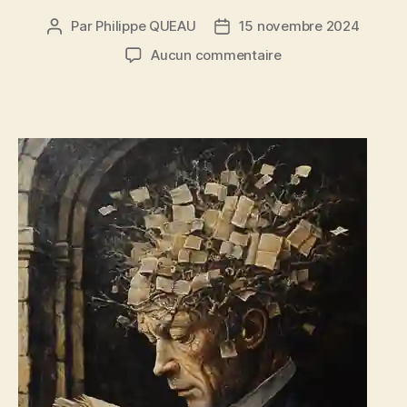
Par
Philippe QUEAU
15 novembre 2024
Auteur
Date
de
de
sur
Aucun commentaire
l’article
l’article
Étonnement