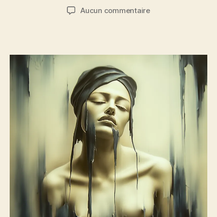
de
de
sur
Aucun commentaire
l’article
l’article
Nu
coulant