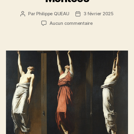
Par
Philippe QUEAU
3 février 2025
Auteur
Date
de
de
sur
Aucun commentaire
l’article
l’article
Montées