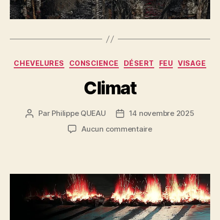
Catégories
CHEVELURES
CONSCIENCE
DÉSERT
FEU
VISAGE
Climat
Par
Philippe QUEAU
14 novembre 2025
Auteur
Date
de
de
sur
Aucun commentaire
l’article
l’article
Climat