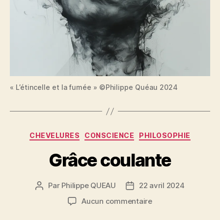
« L’étincelle et la fumée » ©Philippe Quéau 2024
Catégories
CHEVELURES
CONSCIENCE
PHILOSOPHIE
Grâce coulante
Par
Philippe QUEAU
22 avril 2024
Auteur
Date
de
de
sur
Aucun commentaire
l’article
l’article
Grâce