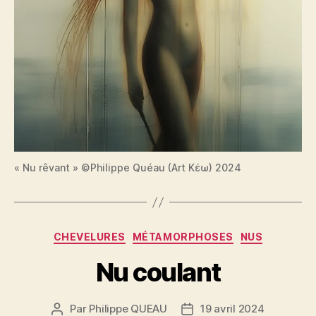
« Nu rêvant » ©Philippe Quéau (Art Κέω) 2024
Catégories
CHEVELURES
MÉTAMORPHOSES
NUS
Nu coulant
Par
Philippe QUEAU
19 avril 2024
Auteur
Date