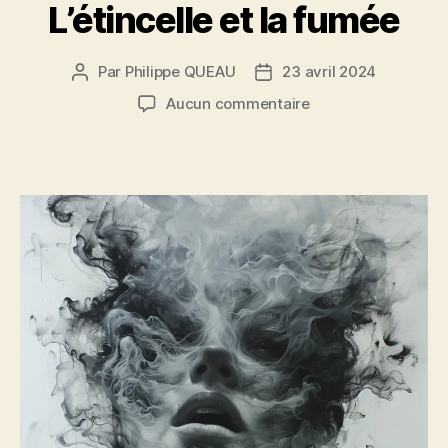
L’étincelle et la fumée
Par
Philippe QUEAU
23 avril 2024
Auteur
Date
de
de
sur
Aucun commentaire
l’article
l’article
L’étincelle
et
la
fumée