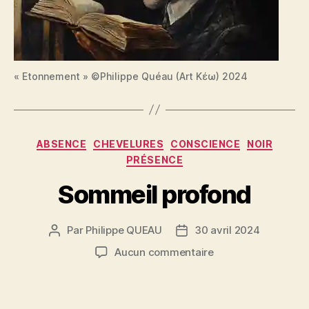
« Etonnement » ©Philippe Quéau (Art Κέω) 2024
Catégories
ABSENCE
CHEVELURES
CONSCIENCE
NOIR
PRÉSENCE
Sommeil profond
Par
Philippe QUEAU
30 avril 2024
Auteur
Date
de
de
sur
Aucun commentaire
l’article
l’article
Sommeil
profond