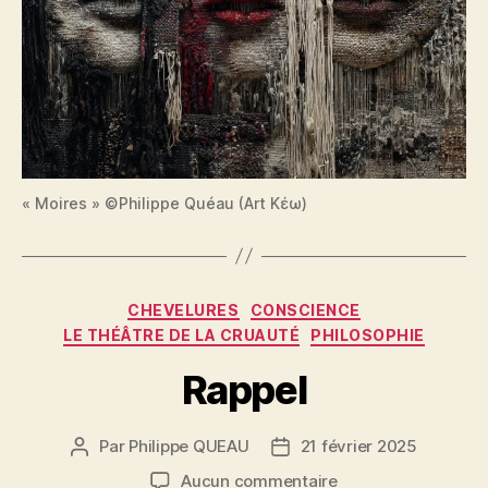
« Moires » ©Philippe Quéau (Art Κέω)
Catégories
CHEVELURES
CONSCIENCE
LE THÉÂTRE DE LA CRUAUTÉ
PHILOSOPHIE
Rappel
Par
Philippe QUEAU
21 février 2025
Auteur
Date
de
de
sur
Aucun commentaire