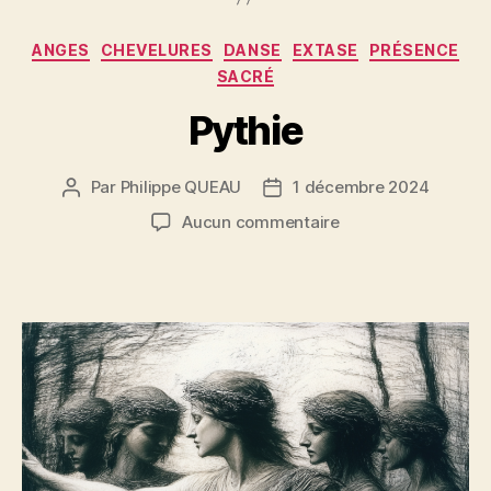
Catégories
ANGES
CHEVELURES
DANSE
EXTASE
PRÉSENCE
SACRÉ
Pythie
Par
Philippe QUEAU
1 décembre 2024
Auteur
Date
de
de
sur
Aucun commentaire
l’article
l’article
Pythie