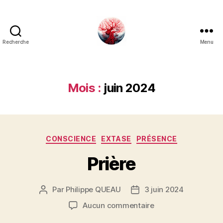
Recherche
Menu
Art
Κέω
Mois :
juin 2024
Catégories
CONSCIENCE
EXTASE
PRÉSENCE
Prière
Par
Philippe QUEAU
3 juin 2024
Auteur
Date
de
de
sur
Aucun commentaire
l’article
l’article
Prière