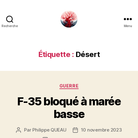
Recherche
Menu
Art
Κέω
Étiquette :
Désert
Catégories
GUERRE
F-35 bloqué à marée
basse
Par
Philippe QUEAU
10 novembre 2023
Auteur
Date
de
de