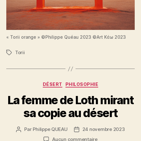
« Torii orange » ©Philippe Quéau 2023 ©Art Κέω 2023
Torii
Étiquettes
Catégories
DÉSERT
PHILOSOPHIE
La femme de Loth mirant
sa copie au désert
Par
Philippe QUEAU
24 novembre 2023
Auteur
Date
de
de
sur
Aucun commentaire