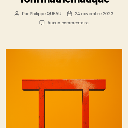
Par
Philippe QUEAU
24 novembre 2023
Auteur
Date
de
de
sur
Aucun commentaire
l’article
l’article
Torii
mathématique