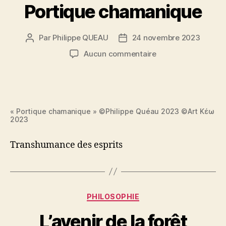
Portique chamanique
Par
Philippe QUEAU
24 novembre 2023
Auteur
Date
de
de
sur
Aucun commentaire
l’article
l’article
Portique
chamanique
« Portique chamanique » ©Philippe Quéau 2023 ©Art Κέω
2023
Transhumance des esprits
Catégories
PHILOSOPHIE
L’avenir de la forêt