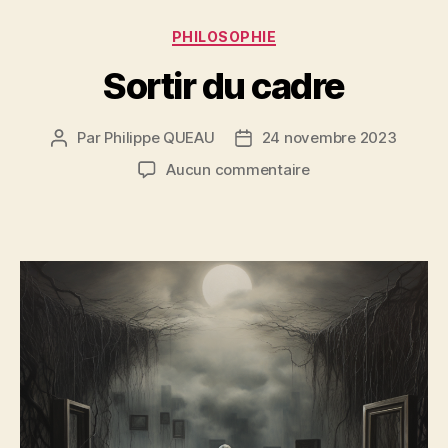
Catégories
PHILOSOPHIE
Sortir du cadre
Par
Philippe QUEAU
24 novembre 2023
Auteur
Date
de
de
sur
Aucun commentaire
l’article
l’article
Sortir
du
cadre