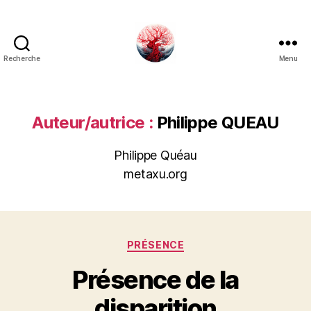
Recherche
Menu
Art
Κέω
Auteur/autrice :
Philippe QUEAU
Philippe Quéau
metaxu.org
Catégories
PRÉSENCE
Présence de la
disparition