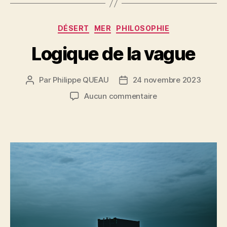
Catégories
DÉSERT
MER
PHILOSOPHIE
Logique de la vague
Par
Philippe QUEAU
24 novembre 2023
Auteur
Date
de
de
sur
Aucun commentaire
l’article
l’article
Logique
de
la
vague