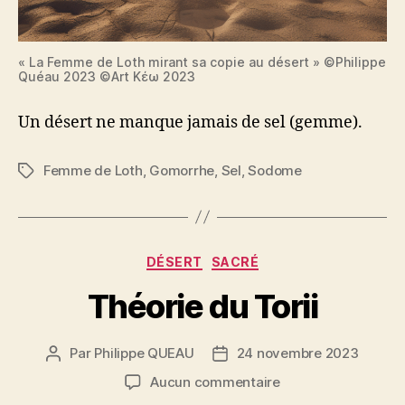
« La Femme de Loth mirant sa copie au désert » ©Philippe
Quéau 2023 ©Art Κέω 2023
Un désert ne manque jamais de sel (gemme).
Femme de Loth
,
Gomorrhe
,
Sel
,
Sodome
Étiquettes
Catégories
DÉSERT
SACRÉ
Théorie du Torii
Par
Philippe QUEAU
24 novembre 2023
Auteur
Date
de
de
sur
Aucun commentaire
l’article
l’article
Théorie