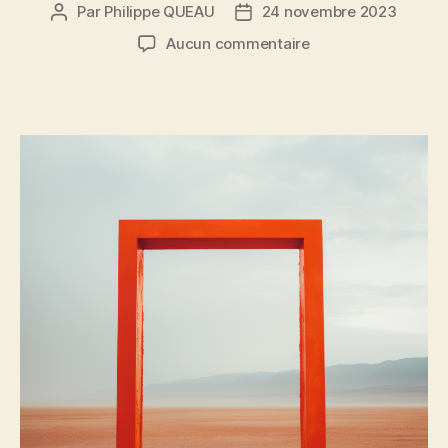
Par
Philippe QUEAU
24 novembre 2023
Auteur
Date
de
de
sur
Aucun commentaire
l’article
l’article
Torii
orange