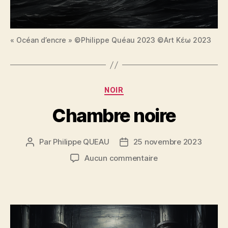
« Océan d’encre » ©Philippe Quéau 2023 ©Art Κέω 2023
Catégories
NOIR
Chambre noire
Par
Philippe QUEAU
25 novembre 2023
Auteur
Date
de
de
sur
Aucun commentaire
l’article
l’article
Chambre
noire