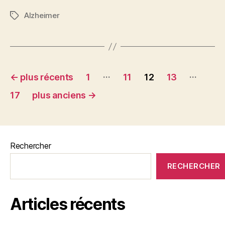
Alzheimer
Étiquettes
Pagination
…
…
←
plus récents
1
11
12
13
des
17
plus anciens
→
publications
Rechercher
RECHERCHER
Articles récents