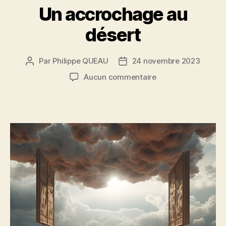
Un accrochage au
désert
Par
Philippe QUEAU
24 novembre 2023
Auteur
Date
de
de
sur
Aucun commentaire
l’article
l’article
Un
accrochage
au
désert