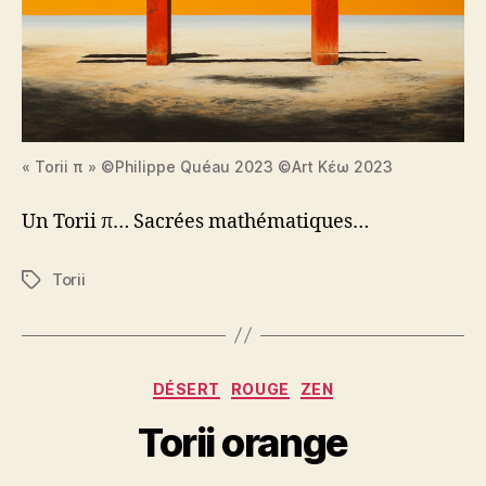
« Torii π » ©Philippe Quéau 2023 ©Art Κέω 2023
Un Torii π… Sacrées mathématiques…
Torii
Étiquettes
Catégories
DÉSERT
ROUGE
ZEN
Torii orange