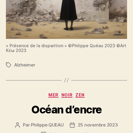
« Présence de la disparition » ©Philippe Quéau 2023 ©Art
Κέω 2023
Alzheimer
Étiquettes
Catégories
MER
NOIR
ZEN
Océan d’encre
Par
Philippe QUEAU
25 novembre 2023
Auteur
Date
de
de