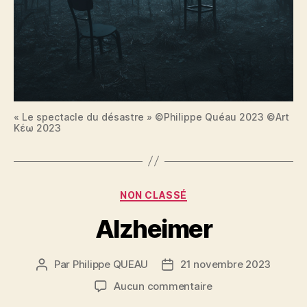
« Le spectacle du désastre » ©Philippe Quéau 2023 ©Art
Κέω 2023
Catégories
NON CLASSÉ
Alzheimer
Par
Philippe QUEAU
21 novembre 2023
Auteur
Date
de
de
sur
Aucun commentaire
l’article
l’article
Alzheimer