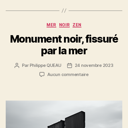
Catégories
MER
NOIR
ZEN
Monument noir, fissuré
par la mer
Par
Philippe QUEAU
24 novembre 2023
Auteur
Date
de
de
sur
Aucun commentaire
l’article
l’article
Monument
noir,
fissuré
par
la
mer