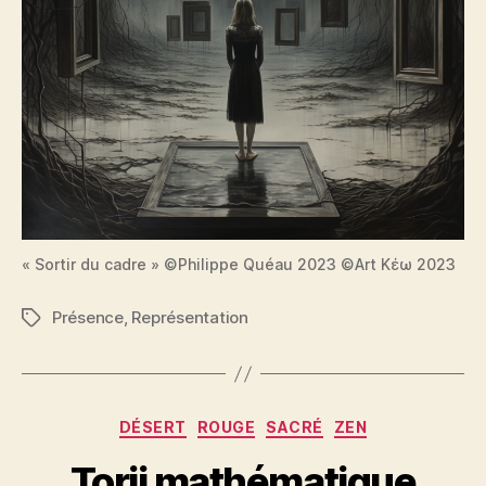
« Sortir du cadre » ©Philippe Quéau 2023 ©Art Κέω 2023
Présence
,
Représentation
Étiquettes
Catégories
DÉSERT
ROUGE
SACRÉ
ZEN
Torii mathématique