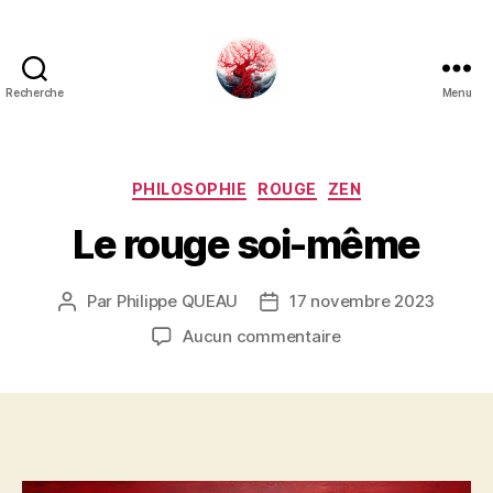
Recherche
Menu
Art
Κέω
Catégories
PHILOSOPHIE
ROUGE
ZEN
Le rouge soi-même
Par
Philippe QUEAU
17 novembre 2023
Auteur
Date
de
de
sur
Aucun commentaire
l’article
l’article
Le
rouge
soi-
même