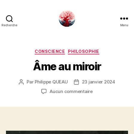
Recherche
Menu
Art
Κέω
Catégories
CONSCIENCE
PHILOSOPHIE
Âme au miroir
Par
Philippe QUEAU
23 janvier 2024
Auteur
Date
de
de
sur
Aucun commentaire
l’article
l’article
Âme
au
miroir