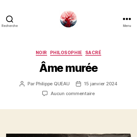
Recherche
Menu
Art
Κέω
Catégories
NOIR
PHILOSOPHIE
SACRÉ
Âme murée
Par
Philippe QUEAU
15 janvier 2024
Auteur
Date
de
de
sur
Aucun commentaire
l’article
l’article
Âme
murée