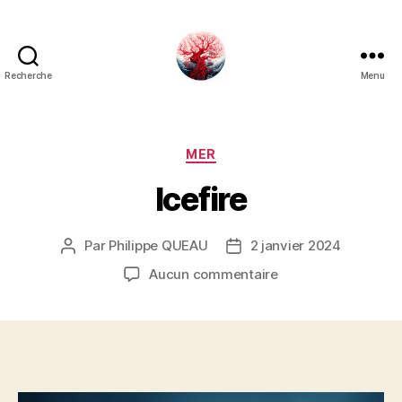
Recherche
Menu
Art
Κέω
Catégories
MER
Icefire
Par
Philippe QUEAU
2 janvier 2024
Auteur
Date
de
de
sur
Aucun commentaire
l’article
l’article
Icefire