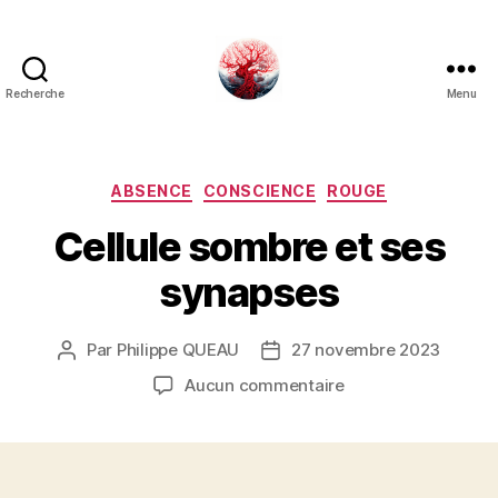
Recherche
Menu
Art
Κέω
Catégories
ABSENCE
CONSCIENCE
ROUGE
Cellule sombre et ses
synapses
Par
Philippe QUEAU
27 novembre 2023
Auteur
Date
de
de
sur
Aucun commentaire
l’article
l’article
Cellule
sombre
et
ses