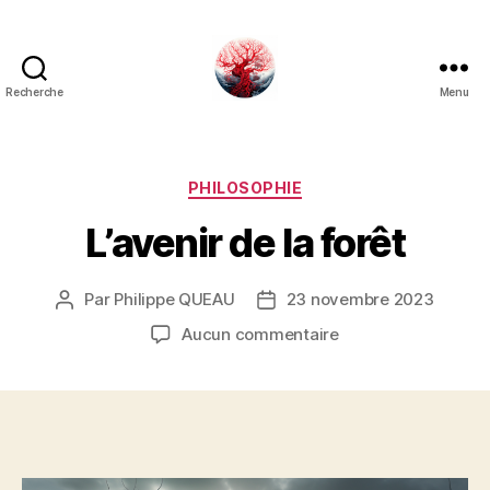
Recherche
Menu
Art
Κέω
Catégories
PHILOSOPHIE
L’avenir de la forêt
Par
Philippe QUEAU
23 novembre 2023
Auteur
Date
de
de
sur
Aucun commentaire
l’article
l’article
L’avenir
de
la
forêt