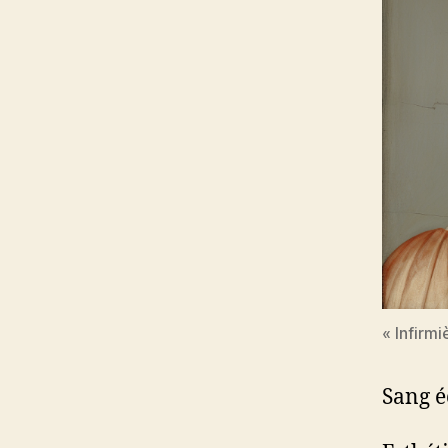
« Infirm
Sang é