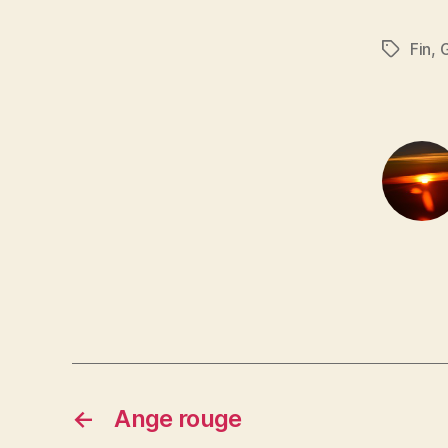
Fin
,
Étiquett
←
Ange rouge