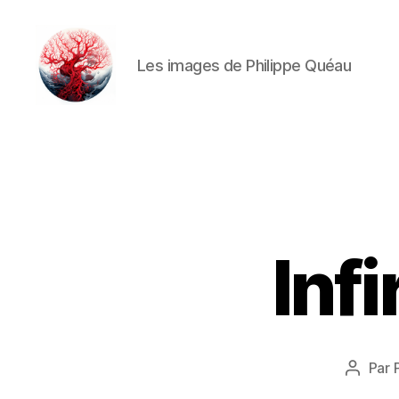
Les images de Philippe Quéau
Art
Κέω
Infi
Par
Auteur
de