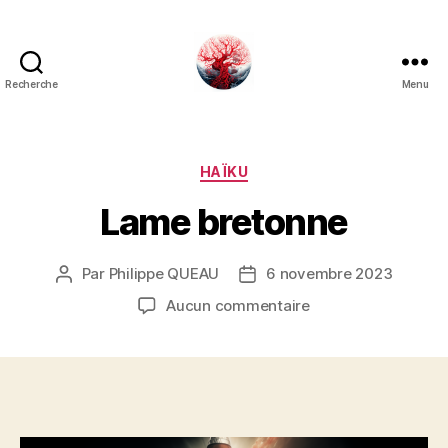
Recherche
Menu
Art
Κέω
Catégories
HAÏKU
Lame bretonne
Par
Philippe QUEAU
6 novembre 2023
Auteur
Date
de
de
sur
Aucun commentaire
l’article
l’article
Lame
bretonne