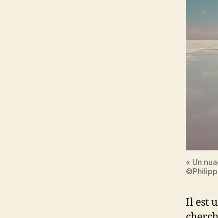
« Un nua
©Philip
Il est 
cherch